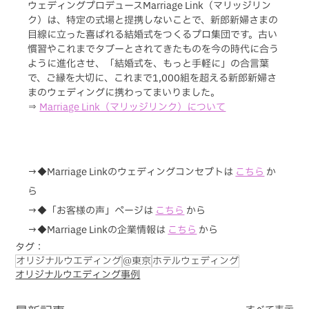
ウェディングプロデュースMarriage Link（マリッジリン
ク）は、特定の式場と提携しないことで、新郎新婦さまの
目線に立った喜ばれる結婚式をつくるプロ集団です。古い
慣習やこれまでタブーとされてきたものを今の時代に合う
ように進化させ、「結婚式を、もっと手軽に」の合言葉
で、ご縁を大切に、これまで1,000組を超える新郎新婦さ
まのウェディングに携わってまいりました。
⇒ 
Marriage Link（マリッジリンク）について
→◆Marriage Linkのウェディングコンセプトは
こちら
か
ら
→◆「お客様の声」ページは 
こちら
から
→◆Marriage Linkの企業情報は 
こちら
 から
タグ：
オリジナルウエディング
@東京
ホテルウェディング
オリジナルウエディング事例