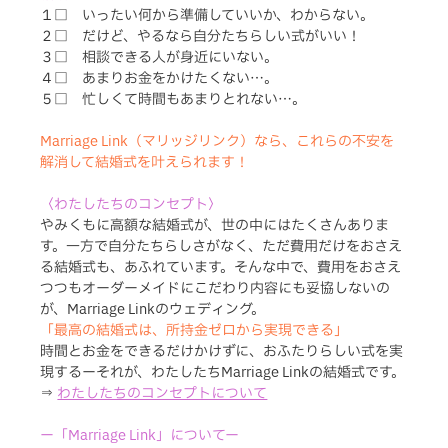
１□　いったい何から準備していいか、わからない。
２□　だけど、やるなら自分たちらしい式がいい！　
３□　相談できる人が身近にいない。　　　　　　　
４□　あまりお金をかけたくない…。　　　　　　　
５□　忙しくて時間もあまりとれない…。 　　　　
Marriage Link（マリッジリンク）なら、これらの不安を
解消して結婚式を叶えられます！
〈わたしたちのコンセプト〉
やみくもに高額な結婚式が、世の中にはたくさんありま
す。一方で自分たちらしさがなく、ただ費用だけをおさえ
る結婚式も、あふれています。そんな中で、費用をおさえ
つつもオーダーメイドにこだわり内容にも妥協しないの
が、Marriage Linkのウェディング。
「最高の結婚式は、所持金ゼロから実現できる」
時間とお金をできるだけかけずに、おふたりらしい式を実
現するーそれが、わたしたちMarriage Linkの結婚式です。
⇒ 
わたしたちのコンセプトについて
ー「Marriage Link」についてー