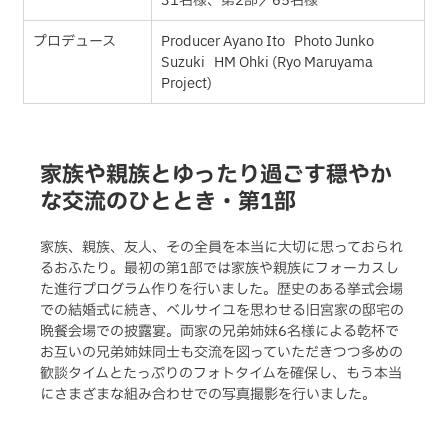
31名様、第2部／65名様
プロデュース
Producer Ayano Ito   Photo Junko 
Suzuki   HM Ohki (Ryo Maruyama 
Project)
家族や親族とゆったり過ごす穏やか
な交流のひととき・第1部
家族、親族、友人、その全員を本当に大切に思っておられ
るおふたり。最初の第1部では家族や親族にフォーカスし
た進行プログラム作りを行いました。歴史のある挙式会場
での結婚式に続き、ベルサイユを思わせる旧宮家の邸宅の
晩餐会場での披露宴。両家の兄弟姉妹6名様による乾杯で
お互いの兄弟姉妹同士も交流を図っていただきつつ多めの
歓談タイムとたっぷりのフォトタイムを確保し、もう本当
にさまざまな組み合わせでの写真撮影を行いました。