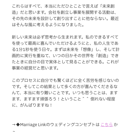
これらはすべて、本当にただひとことで言えば「未来創
造」だと思います。会社を創立し事業を展開する活動は、
その先の未来を設計して創り出すことに他ならない。最近
はそんな風に考えるようになりました。
新しい未来は必ず思考から生まれます。私のできるすべて
を使って最高に喜んでいただけるようにと、私の人生であ
る1分1秒を使う日々。まずは未来を「想像」し、そして計
画的に実行を重ねて、いつの日かその世界を「創造」でき
たときに自分の目で実体として見ることができる。これが
事業の経営だと思います。
このプロセスに自分でも驚くほどに全く苦労を感じないの
です。そしてこの結果として多くの方が喜んでくださるな
んて、本当に有り難いことです。いつも思うことは、ます
ます、ますます頑張ろう！ということ＾＾ 倒れない程度
に、がんばりますね！
→◆Marriage Linkのウェディングコンセプトは
こちら
か