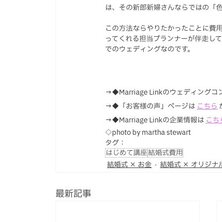
は、その新郎新婦さんならではの「
この方法ならやりたかったことに費
ってくれる担当プランナーが伴走してくれ
でのウェディングなのです。
→◆Marriage Linkのウェディング
→◆「お客様の声」ページは 
こちら
→◆Marriage Linkの企業情報は 
こち
◇photo by martha stewart
タグ：
はじめて講座
結婚式費用
結婚式 × お金
結婚式 × オリジナ
最新記事