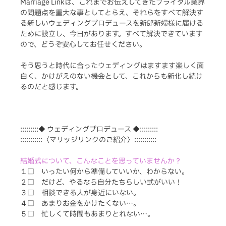
Marriage Linkは、これまでお伝えしてきたブライダル業界
の問題点を重大な事としてとらえ、それらをすべて解決す
る新しいウェディングプロデュースを新郎新婦様に届ける
ために設立し、今日があります。すべて解決できています
ので、どうぞ安心してお任せください。
そう思うと時代に合ったウェディングはますます楽しく面
白く、かけがえのない機会として、これからも新化し続け
るのだと感じます。
:::::::::◆ ウェディングプロデュース ◆:::::::::
:::::::::::〈マリッジリンクのご紹介〉:::::::::::
結婚式について、こんなことを思っていませんか？
１□　いったい何から準備していいか、わからない。
２□　だけど、やるなら自分たちらしい式がいい！　
３□　相談できる人が身近にいない。　　　　　　　
４□　あまりお金をかけたくない…。　　　　　　　
５□　忙しくて時間もあまりとれない…。 　　　　