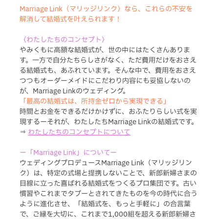
Marriage Link（マリッジリンク）なら、これらの不安を
解消して結婚式を叶えられます！
〈わたしたちのコンセプト〉
やみくもに高額な結婚式が、世の中にはたくさんありま
す。一方で自分たちらしさがなく、ただ費用だけをおさえ
る結婚式も、あふれています。そんな中で、費用をおさえ
つつもオーダーメイドにこだわり内容にも妥協しないの
が、Marriage Linkのウェディング。
「最高の結婚式は、所持金ゼロから実現できる」
時間とお金をできるだけかけずに、おふたりらしい式を実
現するーそれが、わたしたちMarriage Linkの結婚式です。
⇒ 
わたしたちのコンセプトについて
ー「Marriage Link」についてー
ウェディングプロデュースMarriage Link（マリッジリン
ク）は、特定の式場と提携しないことで、新郎新婦さまの
目線に立った喜ばれる結婚式をつくるプロ集団です。古い
慣習やこれまでタブーとされてきたものを今の時代に合う
ように進化させ、「結婚式を、もっと手軽に」の合言葉
で、ご縁を大切に、これまで1,000組を超える新郎新婦さ