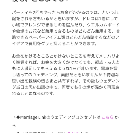
パーティを2回もやったらお金がかかるのでは、という心
配をされる方もいるかと思いますが、ドレスは1着にして
小物でアレンジできるものを選んだり、ウエルカムボード
や会場のお花など兼用できるものはどんどん兼用する、省
略できるペーパーアイテム類はどんどん省略するなどのア
イデアで費用をグッと抑えることができます。
お金をかけるところとかけないところを考えてメリハリよ
く準備すれば、お金を大きくかけなくても、親族・友人と
もに大満足してもらえるような1日が叶います。電車を貸
し切ってのウェディング、素敵だと思いませんか？特別な
思い出を親族の皆さまと共有すれば、その後もウェディン
グ当日の思い出話の中で、何度でもその場が温かく再現さ
れることになるのです。
→◆Marriage Linkのウェディングコンセプトは
こちら
か
ら